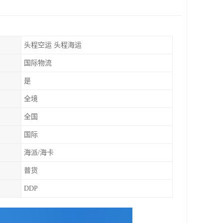
头程空运 头程海运
国际物流
是
全境
全国
国际
海派/海卡
普货
DDP