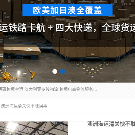
欧洲海运双清包税 美国*专线 加拿大DDP双清 墨西哥跨境空运 澳大利亚专线物流 跨境电商物流服务 国际快递到门服务 海运*渠道 一站式跨境物流解决方案 TikTok/SHEIN专线 电商平台FBA头程运输 国际铁路运输欧洲 UPS/DDHL/联邦快递跨境 美国双清到门物流 跨境*运输
> 澳洲海运清关快不耽误事
澳洲海运清关快不