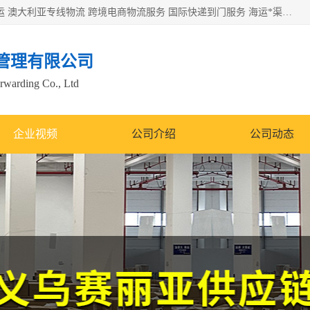
欧洲海运双清包税 美国*专线 加拿大DDP双清 墨西哥跨境空运 澳大利亚专线物流 跨境电商物流服务 国际快递到门服务 海运*渠道 一站式跨境物流解决方案 TikTok/SHEIN专线 电商平台FBA头程运输 国际铁路运输欧洲 UPS/DDHL/联邦快递跨境 美国双清到门物流 跨境*运输
管理有限公司
orwarding Co., Ltd
企业视频
公司介绍
公司动态