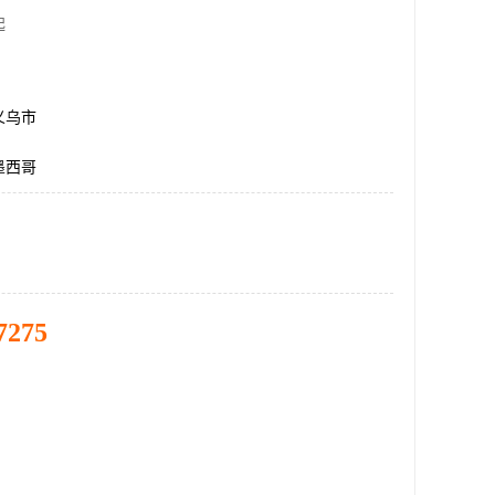
起
义乌市
墨西哥
7275