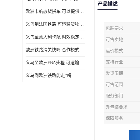
产品描述
欧洲卡航散货拼车 可以提供个性化服务
义乌到法国铁路 可运输货物种类多
包装要求
义乌至意大利卡航 时效稳定有保障
可售卖地
欧洲铁路清关快吗 合作模式多样
运价模式
支持行业
义乌至欧洲FBA头程 可运输货物种类多
发货周期
义乌到欧洲铁路能走*吗
可售范围
服务部门
外包装要求
保障服务