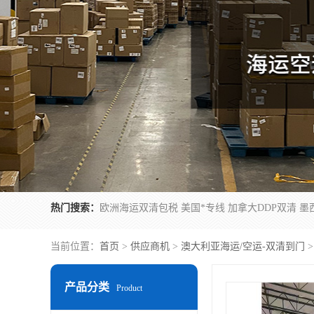
热门搜索：
当前位置：
首页
>
供应商机
>
澳大利亚海运/空运-双清到门
产品分类
Product