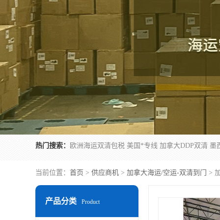
热门搜索：
当前位置：
首页
>
供应商机
>
加拿大海运/空运-双清到门
> 
产品分类
Product