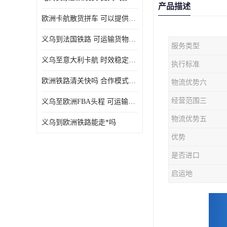
产品描述
欧洲卡航散货拼车 可以提供个性化服务
义乌到法国铁路 可运输货物种类多
服务类型
义乌至意大利卡航 时效稳定有保障
执行标准
欧洲铁路清关快吗 合作模式多样
物流优势六
经营范围三
义乌至欧洲FBA头程 可运输货物种类多
物流优势五
义乌到欧洲铁路能走*吗
优势
是否进口
启运地