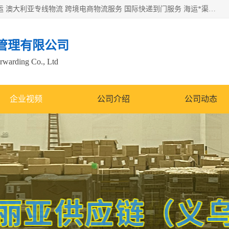
欧洲海运双清包税 美国*专线 加拿大DDP双清 墨西哥跨境空运 澳大利亚专线物流 跨境电商物流服务 国际快递到门服务 海运*渠道 一站式跨境物流解决方案 TikTok/SHEIN专线 电商平台FBA头程运输 国际铁路运输欧洲 UPS/DDHL/联邦快递跨境 美国双清到门物流 跨境*运输
管理有限公司
orwarding Co., Ltd
企业视频
公司介绍
公司动态