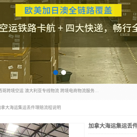
欧洲海运双清包税 美国*专线 加拿大DDP双清 墨西哥跨境空运 澳大利亚专线物流 跨境电商物流服务 国际快递到门服务 海运*渠道 一站式跨境物流解决方案 TikTok/SHEIN专线 电商平台FBA头程运输 国际铁路运输欧洲 UPS/DDHL/联邦快递跨境 美国双清到门物流 跨境*运输
加拿大海运集运丢件理赔流程说明
加拿大海运集运丢