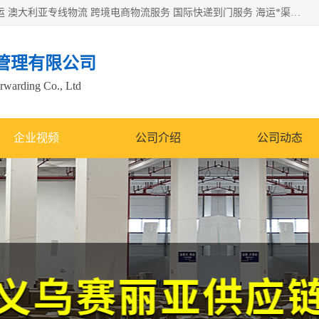
欧洲海运双清包税 美国*专线 加拿大DDP双清 墨西哥跨境空运 澳大利亚专线物流 跨境电商物流服务 国际快递到门服务 海运*渠道 一站式跨境物流解决方案 TikTok/SHEIN专线 电商平台FBA头程运输 国际铁路运输欧洲 UPS/DDHL/联邦快递跨境 美国双清到门物流 跨境*运输
管理有限公司
orwarding Co., Ltd
企业视频
公司介绍
公司动态