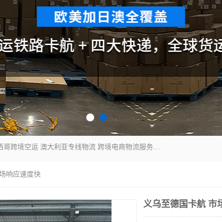
欧洲海运双清包税 美国*专线 加拿大DDP双清 墨西哥跨境空运 澳大利亚专线物流 跨境电商物流服务 国际快递到门服务 海运*渠道 一站式跨境物流解决方案 TikTok/SHEIN专线 电商平台FBA头程运输 国际铁路运输欧洲 UPS/DDHL/联邦快递跨境 美国双清到门物流 跨境*运输
市场响应速度快
义乌至德国卡航 市