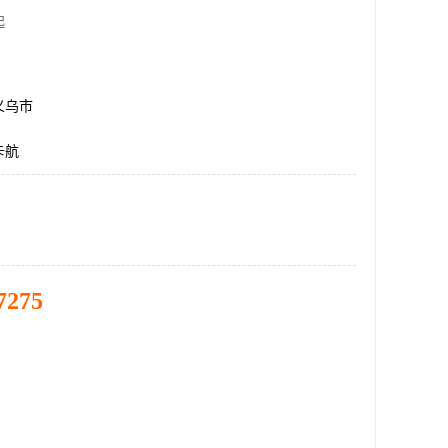
起
义乌市
卡航
7275