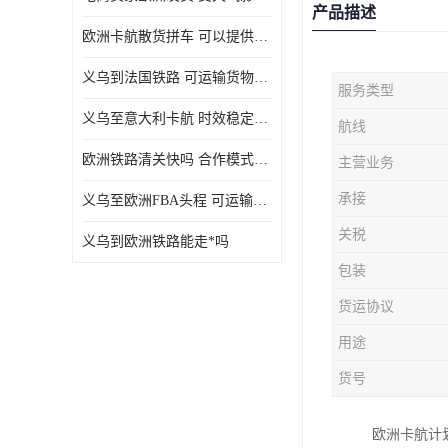
产品描述
欧洲卡航散货拼车 可以提供个性化服务
义乌到法国铁路 可运输货物种类多
服务类型
义乌至意大利卡航 时效稳定有保障
航线
欧洲铁路清关快吗 合作模式多样
主营业务
承接
义乌至欧洲FBA头程 可运输货物种类多
关税
义乌到欧洲铁路能走*吗
包装
货运协议
用途
货号
欧洲卡航计