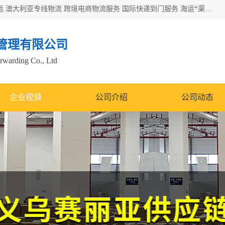
欧洲海运双清包税 美国*专线 加拿大DDP双清 墨西哥跨境空运 澳大利亚专线物流 跨境电商物流服务 国际快递到门服务 海运*渠道 一站式跨境物流解决方案 TikTok/SHEIN专线 电商平台FBA头程运输 国际铁路运输欧洲 UPS/DDHL/联邦快递跨境 美国双清到门物流 跨境*运输
管理有限公司
orwarding Co., Ltd
企业视频
公司介绍
公司动态