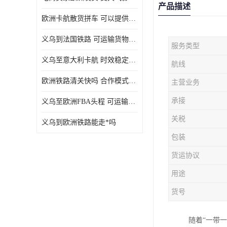
产品描述
欧洲卡航散货拼车 可以提供个性化服务
义乌到法国铁路 可运输货物种类多
服务类型
义乌至意大利卡航 时效稳定有保障
航线
欧洲铁路清关快吗 合作模式多样
主营业务
承接
义乌至欧洲FBA头程 可运输货物种类多
关税
义乌到欧洲铁路能走*吗
包装
货运协议
用途
货号
随着“一带