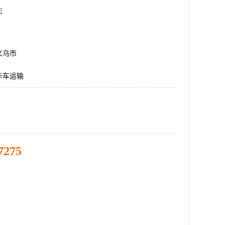
起
义乌市
卡车运输
7275