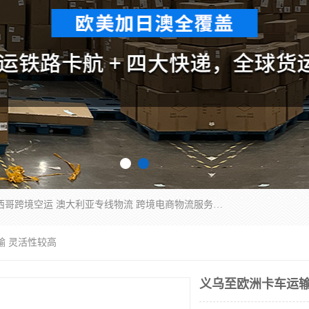
欧洲海运双清包税 美国*专线 加拿大DDP双清 墨西哥跨境空运 澳大利亚专线物流 跨境电商物流服务 国际快递到门服务 海运*渠道 一站式跨境物流解决方案 TikTok/SHEIN专线 电商平台FBA头程运输 国际铁路运输欧洲 UPS/DDHL/联邦快递跨境 美国双清到门物流 跨境*运输
输 灵活性较高
义乌至欧洲卡车运输