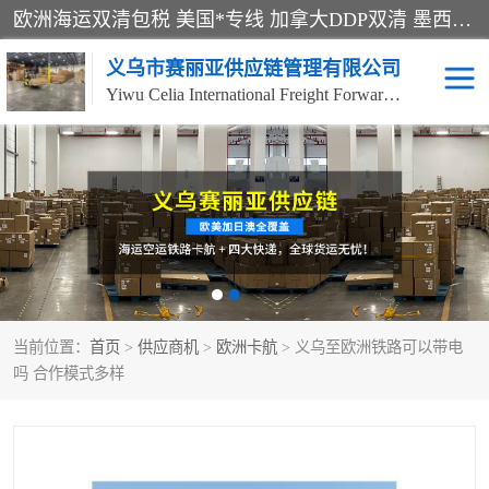
欧洲海运双清包税 美国*专线 加拿大DDP双清 墨西哥跨境空运 澳大利亚专线物流 跨境电商物流服务 国际快递到门服务 海运*渠道 一站式跨境物流解决方案 TikTok/SHEIN专线 电商平台FBA头程运输 国际铁路运输欧洲 UPS/DDHL/联邦快递跨境 美国双清到门物流 跨境*运输
义乌市赛丽亚供应链管理有限公司
Yiwu Celia International Freight Forwarding Co., Ltd
美森快船
欧洲卡航
加拿大海运/空运-双清到
澳大利亚海运/空运-双清
门
到门
墨西哥海运/空运-双清到
当前位置：
门
首页
>
供应商机
>
欧洲卡航
> 义乌至欧洲铁路可以带电
吗 合作模式多样