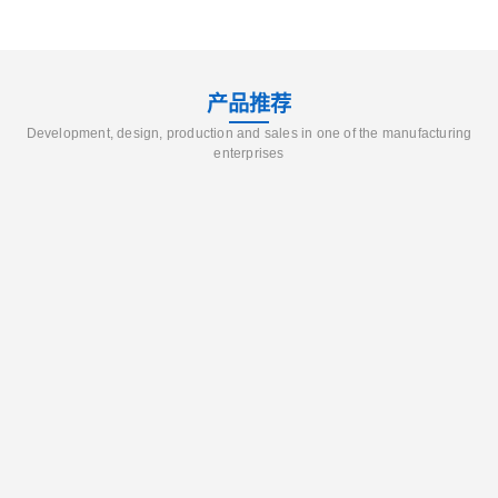
产品推荐
Development, design, production and sales in one of the manufacturing
enterprises