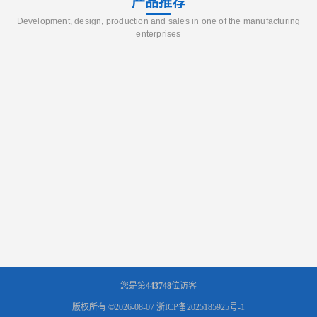
产品推荐
Development, design, production and sales in one of the manufacturing
enterprises
您是第
443748
位访客
版权所有 ©2026-08-07
浙ICP备2025185925号-1