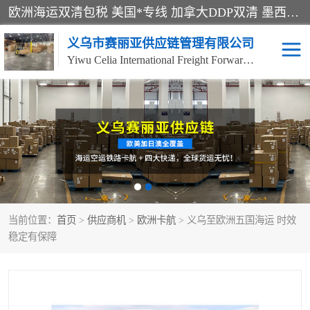
欧洲海运双清包税 美国*专线 加拿大DDP双清 墨西哥跨境空运 澳大利亚专线物流 跨境电商物流服务 国际快递到门服务 海运*渠道 一站式跨境物流解决方案 TikTok/SHEIN专线 电商平台FBA头程运输 国际铁路运输欧洲 UPS/DDHL/联邦快递跨境 美国双清到门物流 跨境*运输
义乌市赛丽亚供应链管理有限公司
Yiwu Celia International Freight Forwarding Co., Ltd
美森快船
欧洲卡航
加拿大海运/空运-双清到
澳大利亚海运/空运-双清
门
到门
墨西哥海运/空运-双清到
当前位置：
门
首页
>
供应商机
>
欧洲卡航
> 义乌至欧洲五国海运 时效
稳定有保障